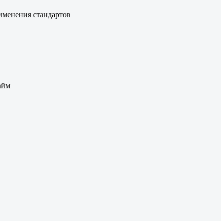
менения стандартов
айм