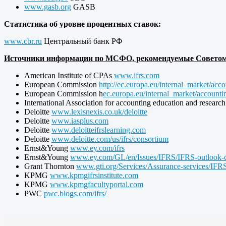
www.gasb.org
GASB
Статистика об уровне процентных ставок:
www.cbr.ru
Центральный банк РФ
Источники информации по МСФО, рекомендуемые Совето
American Institute of CPAs
www.ifrs.com
European Commission
http://ec.europa.eu/internal_market/acc
European Commission h
ec.europa.eu/internal_market/account
International Association for accounting education and resea
Deloitte
www.lexisnexis.co.uk/deloitte
Deloitte
www.iasplus.com
Deloitte
www.deloitteifrslearning.com
Deloitte
www.deloitte.com/us/ifrs/consortium
Ernst&Young
www.ey.com/ifrs
Ernst&Young
www.ey.com/GL/en/Issues/IFRS/IFRS-outlook-cu
Grant Thornton
www.gti.org/Services/Assurance-services/IFR
KPMG
www.kpmgifrsinstitute.com
KPMG
www.kpmgfacultyportal.com
PWC
pwc.blogs.com/ifrs/