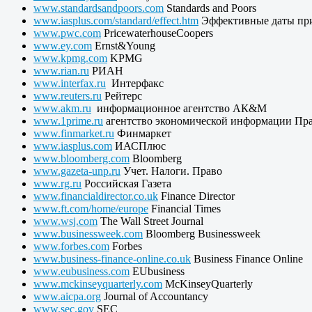
www.standardsandpoors.com
Standards and Poors
www.iasplus.com/standard/effect.htm
Эффективные даты при
www.pwc.com
PricewaterhouseCoopers
www.ey.com
Ernst&Young
www.kpmg.com
KPMG
www.rian.ru
РИАН
www.interfax.ru
Интерфакс
www.reuters.ru
Рейтерс
www.akm.ru
информационное агентство АК&М
www.1prime.ru
агентство экономической информации Пр
www.finmarket.ru
Финмаркет
www.iasplus.com
ИАСПлюс
www.bloomberg.com
Bloomberg
www.gazeta-unp.ru
Учет. Налоги. Право
www.rg.ru
Российская Газета
www.financialdirector.co.uk
Finance Director
www.ft.com/home/europe
Financial Times
www.wsj.com
The Wall Street Journal
www.businessweek.com
Bloomberg Businessweek
www.forbes.com
Forbes
www.business-finance-online.co.uk
Business Finance Online
www.eubusiness.com
EUbusiness
www.mckinseyquarterly.com
McKinseyQuarterly
www.aicpa.org
Journal of Accountancy
www.sec.gov
SEC