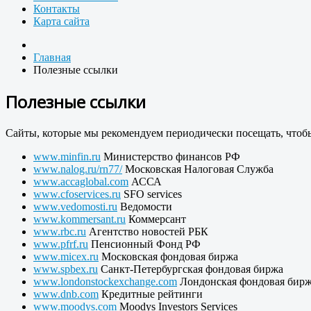
Контакты
Карта сайта
Главная
Полезные ссылки
Полезные ссылки
Сайты, которые мы рекомендуем периодически посещать, чтобы
www.minfin.ru
Министерство финансов РФ
www.nalog.ru/rn77/
Московская Налоговая Служба
www.accaglobal.com
АССА
www.cfoservices.ru
SFO services
www.vedomosti.ru
Ведомости
www.kommersant.ru
Коммерсант
www.rbc.ru
Агентство новостей РБК
www.pfrf.ru
Пенсионный Фонд РФ
www.micex.ru
Московская фондовая биржа
www.spbex.ru
Санкт-Петербургская фондовая биржа
www.londonstockexchange.com
Лондонская фондовая бир
www.dnb.com
Кредитные рейтинги
www.moodys.com
Moodys Investors Services