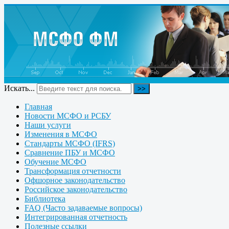
Искать...
>>
Главная
Новости МСФО и РСБУ
Наши услуги
Изменения в МСФО
Стандарты МСФО (IFRS)
Сравнение ПБУ и МСФО
Обучение МСФО
Трансформация отчетности
Офшорное законодательство
Российское законодательство
Библиотека
FAQ (Часто задаваемые вопросы)
Интегрированная отчетность
Полезные ссылки