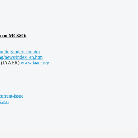
м по МСФО:
ounting/index_en.htm
ing/news/index_en.htm
rch (IAAER)
www.iaaer.org
rrent-issue
S.asp